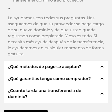
transferir el dominio a su proveedor.
Le ayudamos con todas sus preguntas. Nos
aseguramos de que su proveedor se haga cargo
de su nuevo dominio y de que usted quede
registrado como propietario. Y eso es todo. Si
necesita más ayuda después de la transferencia,
le ayudaremos en cualquier momento de forma
gratuita.
expand_less
¿Qué métodos de pago se aceptan?
expand_less
¿Qué garantías tengo como comprador?
Utilizamos SEPA como prepago y utilizamos
STRIPE como proveedor de servicios de pago
¿Cuánto tarda una transferencia de
para los métodos de pago disponibles como:
Siempre le garantizamos como comprador las
expand_less
dominio?
Tarjetas de crédito, PayPal, Klarna, ApplePay,
siguientes seguridades. Esto es lo que
GooglePay, Alipay o proveedores locales.
representamos con nuestro nombren:
La transferencia de dominio a un nuevo